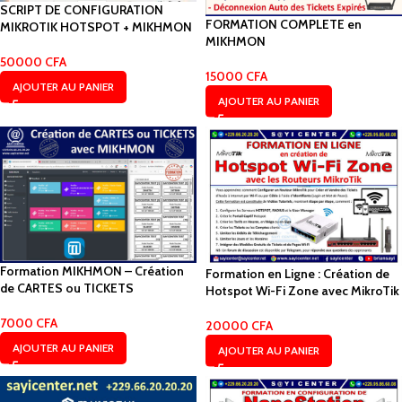
SCRIPT DE CONFIGURATION
FORMATION COMPLETE en
MIKROTIK HOTSPOT + MIKHMON
MIKHMON
50000
CFA
15000
CFA
AJOUTER AU PANIER
AJOUTER AU PANIER
Formation MIKHMON – Création
Formation en Ligne : Création de
de CARTES ou TICKETS
Hotspot Wi-Fi Zone avec MikroTik
7000
CFA
20000
CFA
AJOUTER AU PANIER
AJOUTER AU PANIER