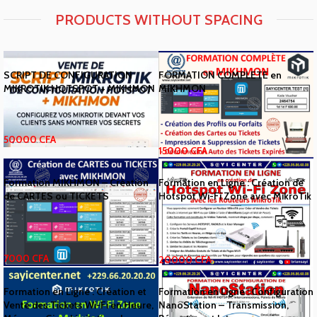
PRODUCTS WITHOUT SPACING
SCRIPT DE CONFIGURATION
FORMATION COMPLETE en
MIKROTIK HOTSPOT + MIKHMON
MIKHMON
50000
CFA
15000
CFA
Formation MIKHMON – Création
Formation en Ligne : Création de
de CARTES ou TICKETS
Hotspot Wi-Fi Zone avec MikroTik
7000
CFA
20000
CFA
Formation en Ligne : Création et
Formation en Ligne : Configuration
Vente des Tickets Wi-Fi en Heure,
NanoStation – Transmission,