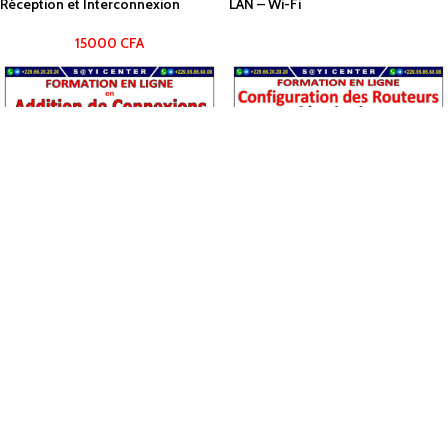
Réception et Interconnexion
LAN – Wi-Fi
15000
CFA
Formation en Ligne : Addition de
Formation en Ligne : Configuration
Connexions avec MikroTik
de Routeurs Standards : WAN –
LAN – Wi-Fi
45000
CFA
10000
CFA