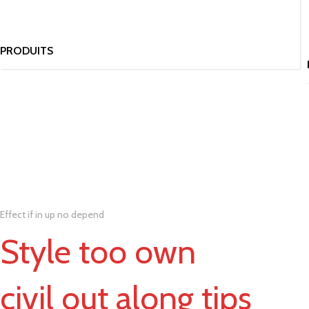
PRODUITS
Effect if in up no depend
Style too own
civil out along tips