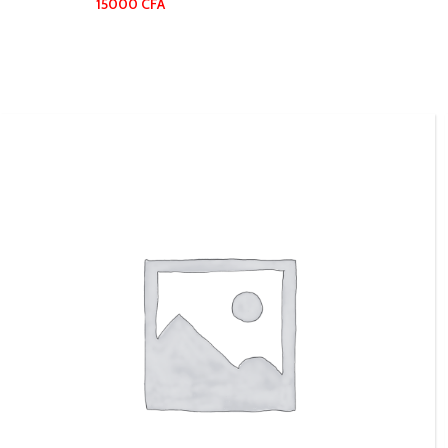
15000
CFA