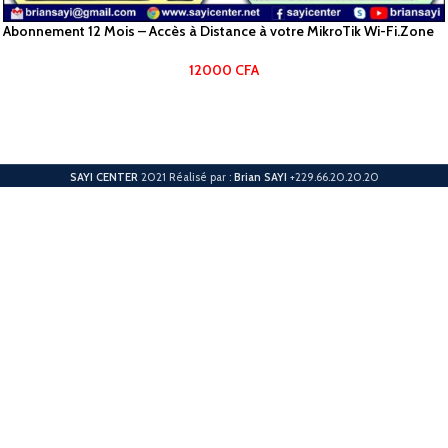
Abonnement 12 Mois – Accès à Distance à votre MikroTik Wi-Fi.Zone
12000
CFA
SAYI CENTER
2021 Réalisé par :
Brian SAYI
+229.66.20.20.20