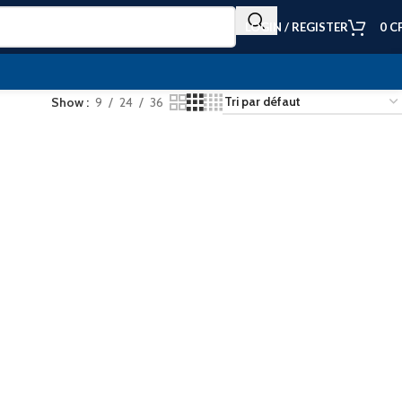
LOGIN / REGISTER
0
C
Show
9
24
36