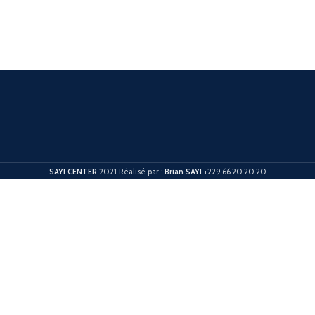
SAYI CENTER
2021 Réalisé par :
Brian SAYI
+229.66.20.20.20