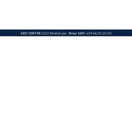
SAYI CENTER
2021 Réalisé par :
Brian SAYI
+229.66.20.20.20